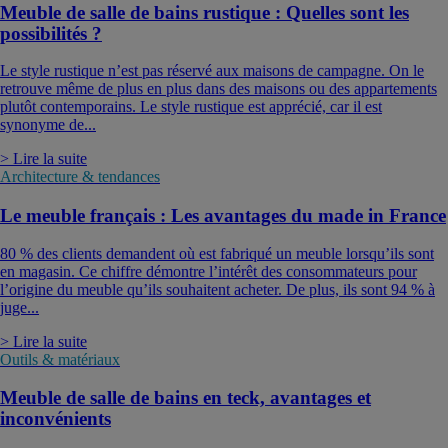
Meuble de salle de bains rustique : Quelles sont les
possibilités ?
Le style rustique n’est pas réservé aux maisons de campagne. On le
retrouve même de plus en plus dans des maisons ou des appartements
plutôt contemporains. Le style rustique est apprécié, car il est
synonyme de...
> Lire la suite
Architecture & tendances
Le meuble français : Les avantages du made in France
80 % des clients demandent où est fabriqué un meuble lorsqu’ils sont
en magasin. Ce chiffre démontre l’intérêt des consommateurs pour
l’origine du meuble qu’ils souhaitent acheter. De plus, ils sont 94 % à
juge...
> Lire la suite
Outils & matériaux
Meuble de salle de bains en teck, avantages et
inconvénients