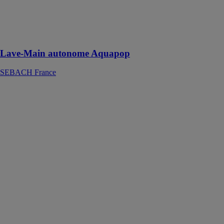
campings,
zones agricoles
et industrielles,
etc.
Lave-Main autonome Aquapop
SEBACH France
Top San No
Touch -
Sanitaire
autonome
SEBACH
France
Sanitaire
autonome Top
San No Touch
pour les
chantiers et les
zones
industrielles, les
évènements
publics et