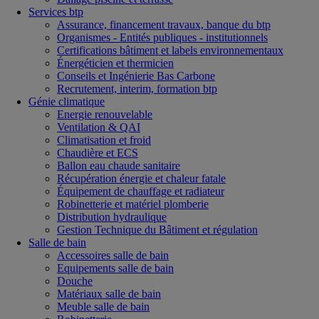
Services btp
Assurance, financement travaux, banque du btp
Organismes - Entités publiques - institutionnels
Certifications bâtiment et labels environnementaux
Énergéticien et thermicien
Conseils et Ingénierie Bas Carbone
Recrutement, interim, formation btp
Génie climatique
Energie renouvelable
Ventilation & QAI
Climatisation et froid
Chaudière et ECS
Ballon eau chaude sanitaire
Récupération énergie et chaleur fatale
Équipement de chauffage et radiateur
Robinetterie et matériel plomberie
Distribution hydraulique
Gestion Technique du Bâtiment et régulation
Salle de bain
Accessoires salle de bain
Equipements salle de bain
Douche
Matériaux salle de bain
Meuble salle de bain