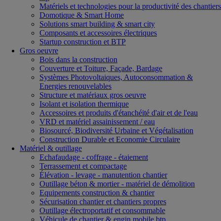
Matériels et technologies pour la productivité des chantiers
Domotique & Smart Home
Solutions smart building & smart city
Composants et accessoires électriques
Startup construction et BTP
Gros oeuvre
Bois dans la construction
Couverture et Toiture, Façade, Bardage
Systèmes Photovoltaiques, Autoconsommation &
Energies renouvelables
Structure et matériaux gros oeuvre
Isolant et isolation thermique
Accessoires et produits d'étanchéité d'air et de l'eau
VRD et matériel assainissement / eau
Biosourcé, Biodiversité Urbaine et Végétalisation
Construction Durable et Economie Circulaire
Matériel & outillage
Echafaudage - coffrage - étaiement
Terrassement et compactage
Élévation - levage - manutention chantier
Outillage béton & mortier - matériel de démolition
Equipements construction & chantier
Sécurisation chantier et chantiers propres
Outillage électroportatif et consommable
Véhicule de chantier & engin mobile btp