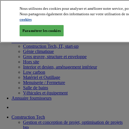
Nous utilisons des cookies pour analyser et améliorer notre service, po
Nous partageons également des informations sur votre utilisation de no
cookies
Paramétrer les cookies
Batiradio
Articles & expertises
Construction Tech, IT, start-up
Génie climatique
Gros œuvre, structure et enveloppe
Hors site
Interior et design, aménagement intérieur
Low carbon
Matériel et Outillage
Menuiserie / Fermeture
Salle de bains
Véhicules et équipement
Annuaire fournisseurs
Construction Tech
Gestion et conception de projet, optimisation de projets
btp