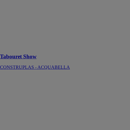
Le Tabouret
Show, destiné à
être utilisé dans
la salle de bain,
est un élément
décoratif
moderne dans
l'espace
Tabouret Show
CONSTRUPLAS - ACQUABELLA
Lave-Main
autonome
Aquapop
SEBACH
France
Le lave-Main
autonome
Aquapop idéal
pour les
chantiers,