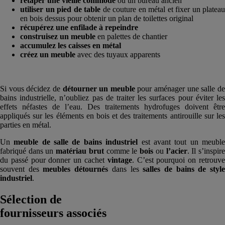
retaper une vieille commode
ou un bureau ancien
utiliser un pied de table
de couture en métal et fixer un plateau
en bois dessus pour obtenir un plan de toilettes original
récupérez une enfilade à repeindre
construisez un meuble
en palettes de chantier
accumulez les caisses en métal
créez un meuble
avec des tuyaux apparents
Si vous décidez de
détourner un meuble
pour aménager une salle d
bains industrielle, n’oubliez pas de traiter les surfaces pour éviter les
effets néfastes de l’eau. Des traitements hydrofuges doivent être
appliqués sur les éléments en bois et des traitements antirouille sur les
parties en métal.
Un
meuble de salle de bains industriel
est avant tout un meubl
fabriqué dans un
matériau brut
comme le
bois
ou
l’acier
. Il s’inspir
du passé pour donner un cachet
vintage
. C’est pourquoi on retrouv
souvent des
meubles détournés
dans les
salles de bains de styl
industriel
.
Sélection de
fournisseurs associés