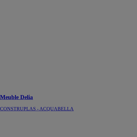
Meuble Delia
CONSTRUPLAS
-
ACQUABELLA
Le Meuble
Delia est conçu
pour s'adapter à
différents
espaces de salle
de bain. Il est
disponible en
finition bois
d'orme ou
laqué blanc
Meuble Delia
CONSTRUPLAS - ACQUABELLA
Tabouret Show
CONSTRUPLAS
-
ACQUABELLA