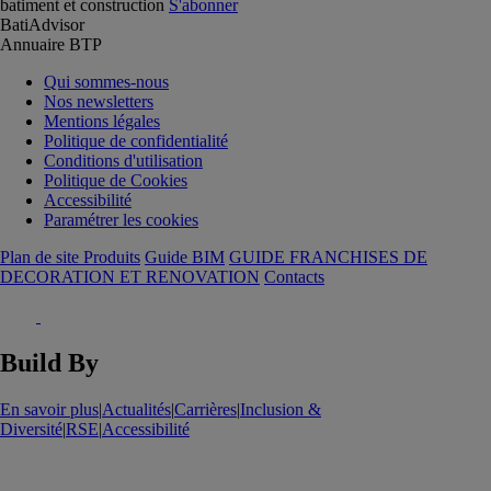
batiment et construction
S'abonner
BatiAdvisor
Annuaire BTP
Qui sommes-nous
Nos newsletters
Mentions légales
Politique de confidentialité
Conditions d'utilisation
Politique de Cookies
Accessibilité
Paramétrer les cookies
Plan de site Produits
Guide BIM
GUIDE FRANCHISES DE
DECORATION ET RENOVATION
Contacts
Build By
En savoir plus
|
Actualités
|
Carrières
|
Inclusion &
Diversité
|
RSE
|
Accessibilité