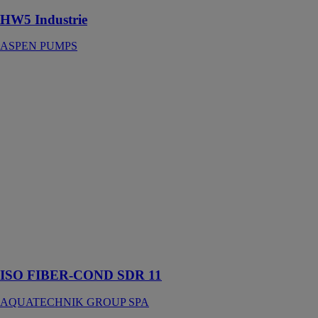
HW5 Industrie
ASPEN PUMPS
ISO FIBER-
COND SDR
11
AQUATECHNIK
GROUP SPA
Système
particulièrement
adapté à la
création de
systèmes de
climatisation,
d’air comprimé
et de transport
d’eau
ISO FIBER-COND SDR 11
AQUATECHNIK GROUP SPA