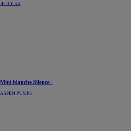
JETLY SA
Mini blanche
Silence+
ASPEN
PUMPS
La mini
blanche
silence+ a été
conçue pour
s’installer des
deux côtés de
l’évaporateur
Mini blanche Silence+
ASPEN PUMPS
Mini ERVR
Eco
ASPEN
PUMPS
La pompe