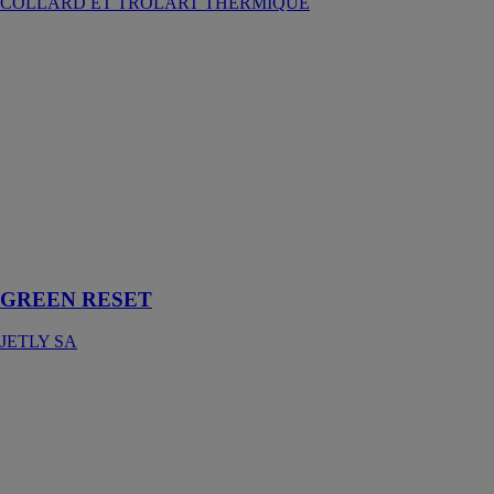
COLLARD ET TROLART THERMIQUE
GREEN
RESET
JETLY SA
Dispositif de
filtration
mécanique et
de traitement
U.V pour les
bassins
décoratifs et les
fontaines
GREEN RESET
JETLY SA
Haute-Capacité
ASPEN
PUMPS
La pompe
chaudière est