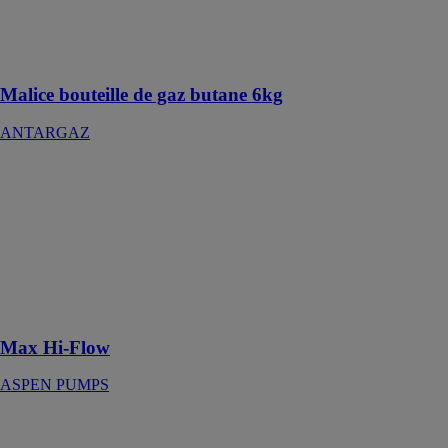
La petite
butane qui
accompagne
tous vos usages
Malice bouteille de gaz butane 6kg
ANTARGAZ
Max Hi-Flow
ASPEN
PUMPS
Cette pompe à
bac la plus
fiable et la plus
silencieuse du
marché
Max Hi-Flow
ASPEN PUMPS
Maxi Verte
ASPEN