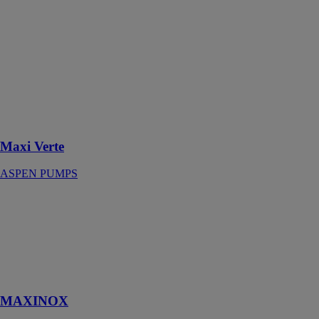
PUMPS
Cette pompe
est conçue pour
des climatiseurs
froid de forte
puissance et
pour des
environnements
humides
Maxi Verte
ASPEN PUMPS
MAXINOX
JETLY SA
Réservoirs
pression à
vessie
interchangeable
MAXINOX