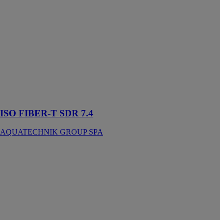
Famille de
tubes
particulièrement
adapté aux
installations de
chauffage haute
température,
aux circuits
d’air comprimé
et au transport
d’autres fluides
ISO FIBER-T SDR 7.4
AQUATECHNIK GROUP SPA
K65
Conex
Bänninger
K65, le
système de
tubes pour les
installations à
haute pression