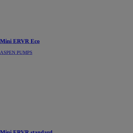
ERRP en
plastique léger
permet
d’évacuer l’eau
de dégivrage et
l’eau chargée
Mini ERVR Eco
ASPEN PUMPS
Mini ERVR
standard
ASPEN
PUMPS
Pompe
permettant
d’éliminer le
condensat
pendant le
cycle de
dégivrage
Mini ERVR standard