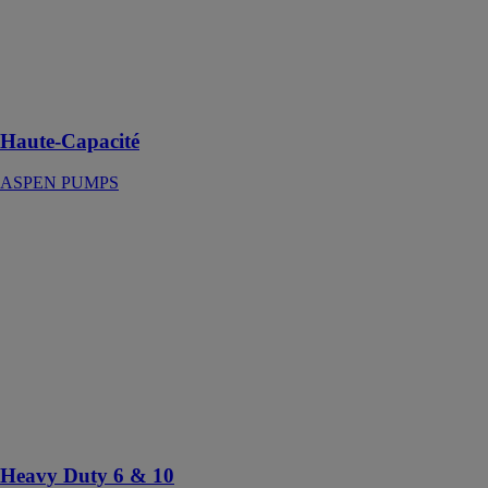
parfaitement
adaptée aux
applications de
chaudières de
grosse
puissance
Haute-Capacité
ASPEN PUMPS
Heavy Duty 6
& 10
ASPEN
PUMPS
Ces pompes
robustes et
fiables sont
idéales pour
évacuer
rapidement des
condensats
Heavy Duty 6 & 10