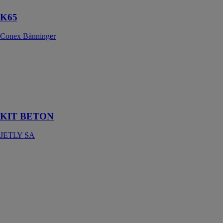
K65
Conex Bänninger
KIT BETON
JETLY SA
Kit relevage
pour fosse
béton
KIT BETON
JETLY SA
Kits
hydrauliques
AFHYMAT
Des kits
hydrauliques
adaptés à toutes
les marques de
véhicule