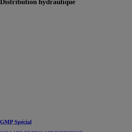
Distribution hydraulique
GMP Spécial
COLLARD
ET TROLART
THERMIQUE
Fabriqué
entièrement en
acier
inoxydable 316
L, il offre une
solution très
compacte avec
un stockage
intégré d’une
capacité
maximale de
930 l
GMP Spécial