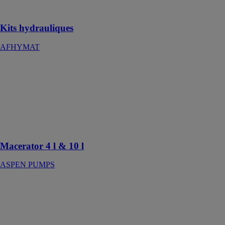
industriel
Kits hydrauliques
AFHYMAT
Macerator 4 l &
10 l
ASPEN
PUMPS
Pompe de
relevage des
condensats
Macerator 4 l & 10 l
ASPEN PUMPS
Malice
bouteille de gaz
butane 6kg
ANTARGAZ