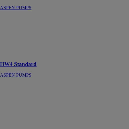
ASPEN PUMPS
HW4 Standard
ASPEN
PUMPS
Cette pompe
est adaptée aux
condensats
chauds
HW4 Standard
ASPEN PUMPS
HW5 Industrie
ASPEN
PUMPS
Pompe conçue
pour récupérer
des condensats
allant jusqu'à
80 oC