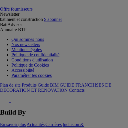
Offre fournisseurs
Newsletter
batiment et construction
S'abonner
BatiAdvisor
Annuaire BTP
Qui sommes-nous
Nos newsletters
Mentions légales
Politique de confidentialité
Conditions d'utilisation
Politique de Cookies
Accessibilité
Paramétrer les cookies
Plan de site Produits
Guide BIM
GUIDE FRANCHISES DE
DECORATION ET RENOVATION
Contacts
Build By
En savoir plus
|
Actualités
|
Carrières
|
Inclusion &