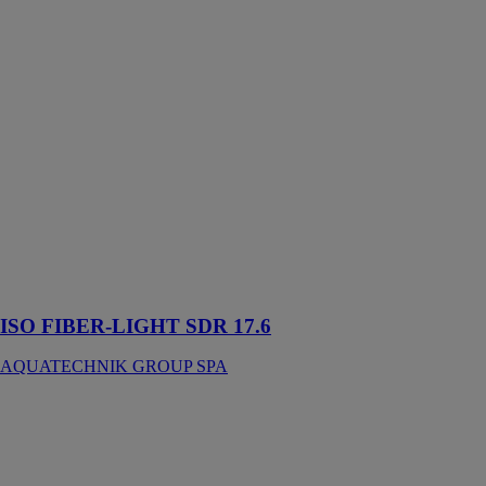
ISO FIBER-
LIGHT SDR
17.6
AQUATECHNIK
GROUP SPA
Système
particulièrement
adapté à la
création de
systèmes de
climatisation,
d’air comprimé
et de transport
d’eau
ISO FIBER-LIGHT SDR 17.6
AQUATECHNIK GROUP SPA
ISO FIBER-T
SDR 7.4
AQUATECHNIK
GROUP SPA