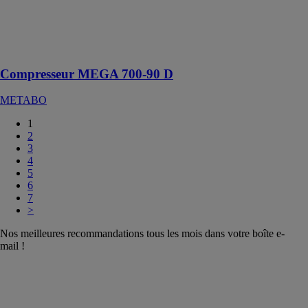
courroie
robuste pour les
applications
difficiles
Compresseur MEGA 700-90 D
METABO
1
2
3
4
5
6
7
>
Nos meilleures recommandations tous les mois dans votre boîte e-
mail !