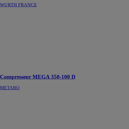
WURTH FRANCE
Compresseur
MEGA 350-
100 D
METABO
Compresseur
puissant à
courroie
robuste pour les
applications
difficiles
Compresseur MEGA 350-100 D
METABO
Compresseur
MEGA 700-90
D
METABO
Compresseur
puissant à