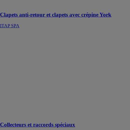
seule direction.
Clapets anti-retour et clapets avec crépine York
ITAP SPA
Collecteurs et
raccords
spéciaux
AQUATECHNIK
GROUP SPA
Collecteurs et
pièces spéciales
en PP-R,
conçus et
fabriqués sur
les plans du
client. La
solution sur
mesure pratique
et sûre.
Collecteurs et raccords spéciaux