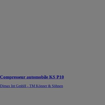
Compresseur
automobile KS
P10
Dimax Int
GmbH - TM
Könner &
Söhnen
Les
compresseurs
permettent de
gonfler les
pneus en
quelques
minutes sans
effort physique
important
Compresseur automobile KS P10
Dimax Int GmbH - TM Könner & Söhnen
Compresseur
BASIC 160-6
W OF