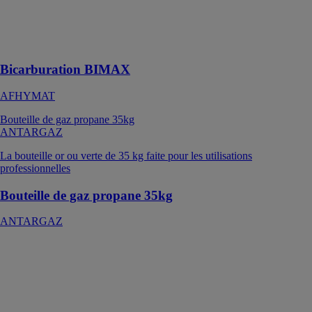
efficace pour
économiser sur
votre facture de
carburant
Bicarburation BIMAX
AFHYMAT
Bouteille de gaz propane 35kg
ANTARGAZ
La bouteille or ou verte de 35 kg faite pour les utilisations
professionnelles
Bouteille de gaz propane 35kg
ANTARGAZ
Calypso
bouteille de gaz
butane 10kg
ANTARGAZ
La bouteille de