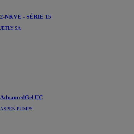
vitesse variable
2-NKVE - SÉRIE 15
JETLY SA
AdvancedGel
UC
ASPEN
PUMPS
Performances
imbattables des
nettoyants les
plus concentrés
du marché
AdvancedGel UC
ASPEN PUMPS
Aérogommeuse
30 L
LACMÉ