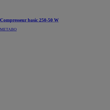
applications
industrielles
simples
Compresseur basic 250-50 W
METABO
Compresseur
d'air KS P30
Dimax Int
GmbH - TM
Könner &
Söhnen
Le compresseur
d'air KS P30
convient pour
les ballons,
matelas
gonflables,
jouets de
piscine, gilets
de sauvetage et
autres produits