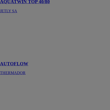
AQUATWIN TOP 40/80
JETLY SA
AUTOFLOW
THERMADOR
Posez c'est
réglé !
L'équilibrage
des circuits
hydrauliques en
toute simplicité.
AUTOFLOW
THERMADOR
Bicarburation
BIMAX
AFHYMAT
Un système
encore plus
simple et plus