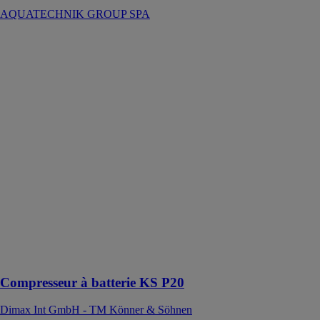
AQUATECHNIK GROUP SPA
Compresseur à
batterie KS P20
Dimax Int
GmbH - TM
Könner &
Söhnen
Le compresseur
à batterie KS
P20 convient
pour les
ballons, matelas
gonflables,
jouets de
piscine, gilets
de sauvetage et
autres objets
gonflables
Compresseur à batterie KS P20
Dimax Int GmbH - TM Könner & Söhnen