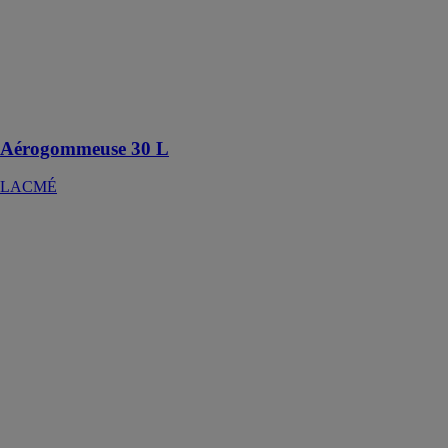
L'aérogommeuse
30 L est idéale
pour les petites
et moyennes
applications de
décapage
Aérogommeuse 30 L
LACMÉ
AQUATWIN
TOP 40/80
JETLY SA
Surpresseur
double pompes
couplé avec un
système de
permutation
autonome eau
de pluie/eau de
ville