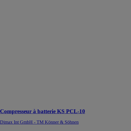
Compresseur à
batterie KS
PCL-10
Dimax Int
GmbH - TM
Könner &
Söhnen
Le compresseur
KS PCL-10
permet de
gonfler les
pneus en
quelques
minutes sans
nécessiter de
connexion à
une source
d'alimentation
Compresseur à batterie KS PCL-10
Dimax Int GmbH - TM Könner & Söhnen