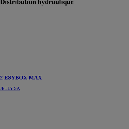
Distribution hydraulique
2 ESYBOX
MAX
JETLY SA
Surpresseurs à
variation de
vitesse pour
installations
collectives
2 ESYBOX MAX
JETLY SA
2-NKVE -
SÉRIE 15
JETLY SA
Groupe de
surpression 2
pompes à