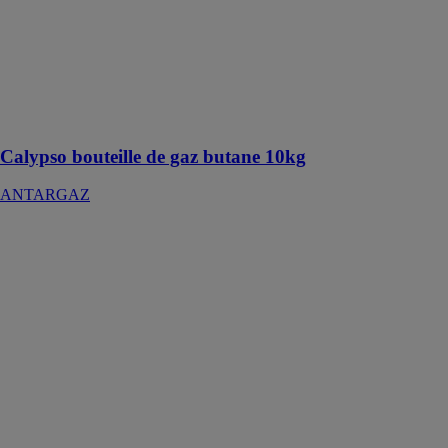
butane qui
couvre vos
besoins
courants en
énergie à
l'intérieur de
votre foyer
Calypso bouteille de gaz butane 10kg
ANTARGAZ
Clapets anti-
retour et clapets
avec crépine
York
ITAP SPA
Les clapets
antiretour
YORK® sont
unidirectionnels
: ils permettent
le passage du
fluide dans une