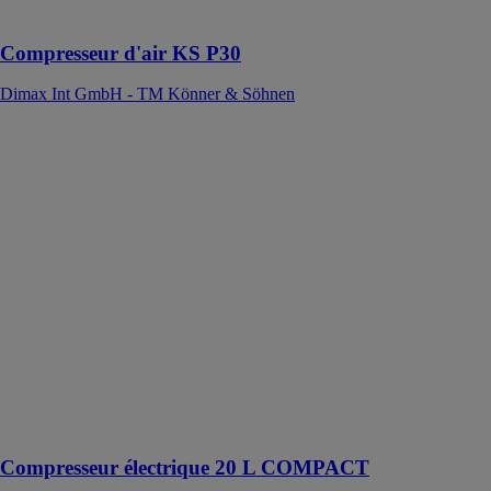
gonflables
Compresseur d'air KS P30
Dimax Int GmbH - TM Könner & Söhnen
Compresseur
électrique 20 L
COMPACT
WURTH
FRANCE
Compresseur à
pistons sans
huile compact
pour une
utilisation
mobile dans les
projets
d'aménagement
intérieur et sur
les chantiers
Compresseur électrique 20 L COMPACT