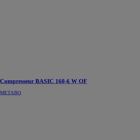
METABO
Idéal pour
agrafer, clouer,
souffler, gonfler
des pneus et
pour travailler
avec des
pistolets à
mastic, des
presses à huile
et des
riveteuses
Compresseur BASIC 160-6 W OF
METABO
Compresseur
basic 250-50 W
METABO
Compresseur
robuste et
puissant pour