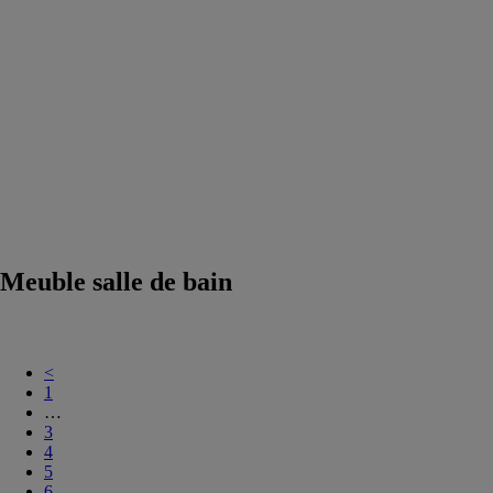
Accessoires
salle de bain
Equipements
salle de bain
Douche
Matériaux salle
de bain
Meuble
salle de bain
Robinetterie
Techniques
sanitaires
Meuble salle de bain
<
1
…
3
4
5
6