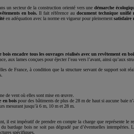
ans un secteur de la construction orienté vers une
démarche écologiqu
vêtements en bois.
Il fait référence au
document technique unifié
ité
en adéquation avec la norme en vigueur pour pleinement
satisfaire 
ois encadre tous les ouvrages réalisés avec un revêtement en boi
ace, aux lames conçues pour éjecter l’eau vers l’avant, ainsi qu’aux stru
es de France, à condition que la structure servant de support soit ré
s.
ne de vent où elles sont mise en œuvre.
 en bois
pour des bâtiments de plus de 28 m de haut si aucune baie n’
murs mesurant jusqu’à 6 m, 10 m et 28 m.
nt, il est impératif de prendre en compte la charge que représente le 
iau du bardage bois ne soit pas dégradé par d’éventuelles intempéries.
ctures spécifiques.