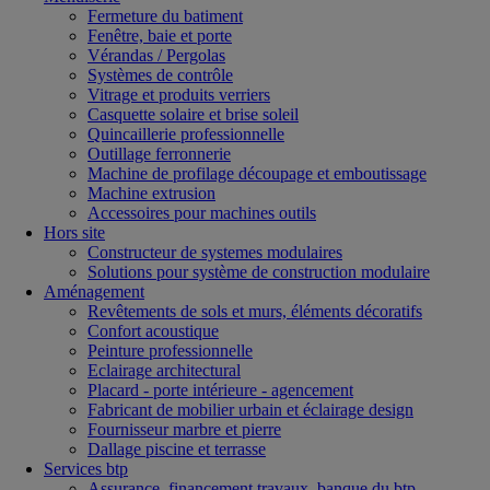
Fermeture du batiment
Fenêtre, baie et porte
Vérandas / Pergolas
Systèmes de contrôle
Vitrage et produits verriers
Casquette solaire et brise soleil
Quincaillerie professionnelle
Outillage ferronnerie
Machine de profilage découpage et emboutissage
Machine extrusion
Accessoires pour machines outils
Hors site
Constructeur de systemes modulaires
Solutions pour système de construction modulaire
Aménagement
Revêtements de sols et murs, éléments décoratifs
Confort acoustique
Peinture professionnelle
Eclairage architectural
Placard - porte intérieure - agencement
Fabricant de mobilier urbain et éclairage design
Fournisseur marbre et pierre
Dallage piscine et terrasse
Services btp
Assurance, financement travaux, banque du btp