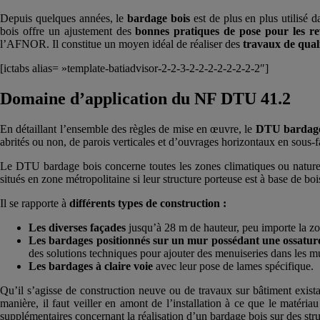
Depuis quelques années, le
bardage bois
est de plus en plus utilisé d
bois offre un ajustement des
bonnes pratiques de pose pour les re
l’AFNOR. Il constitue un moyen idéal de réaliser des
travaux de qual
[ictabs alias= »template-batiadvisor-2-2-3-2-2-2-2-2-2-2-2″]
Domaine d’application du NF DTU 41.2
En détaillant l’ensemble des règles de mise en œuvre, le
DTU bardage b
abrités ou non, de parois verticales et d’ouvrages horizontaux en sous-f
Le DTU bardage bois concerne toutes les zones climatiques ou naturell
situés en zone métropolitaine si leur structure porteuse est à base de boi
Il se rapporte à
différents types de construction :
Les diverses façades
jusqu’à 28 m de hauteur, peu importe la zo
Les bardages positionnés sur un mur possédant une ossature
des solutions techniques pour ajouter des menuiseries dans les 
Les bardages à claire voie
avec leur pose de lames spécifique.
Qu’il s’agisse de construction neuve ou de travaux sur bâtiment exista
manière, il faut veiller en amont de l’installation à ce que le matér
supplémentaires concernant la réalisation d’un bardage bois sur des stru