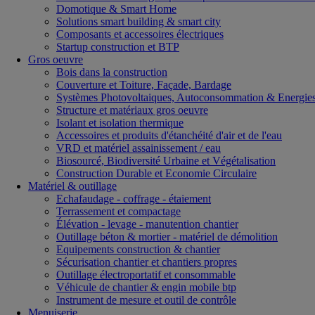
Domotique & Smart Home
Solutions smart building & smart city
Composants et accessoires électriques
Startup construction et BTP
Gros oeuvre
Bois dans la construction
Couverture et Toiture, Façade, Bardage
Systèmes Photovoltaiques, Autoconsommation & Energies
Structure et matériaux gros oeuvre
Isolant et isolation thermique
Accessoires et produits d'étanchéité d'air et de l'eau
VRD et matériel assainissement / eau
Biosourcé, Biodiversité Urbaine et Végétalisation
Construction Durable et Economie Circulaire
Matériel & outillage
Echafaudage - coffrage - étaiement
Terrassement et compactage
Élévation - levage - manutention chantier
Outillage béton & mortier - matériel de démolition
Equipements construction & chantier
Sécurisation chantier et chantiers propres
Outillage électroportatif et consommable
Véhicule de chantier & engin mobile btp
Instrument de mesure et outil de contrôle
Menuiserie