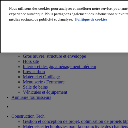
Nous utilisons des cookies pour analyser et améliorer notre service, pour améli
expérience numérique. Nous partageons également des informations sur votre u
médias sociaux, de publicité et d'analyse.
Politique de cookies
Batiradio
Articles & expertises
Construction Tech, IT, start-up
Génie climatique
Gros œuvre, structure et enveloppe
Hors site
Interior et design, aménagement intérieur
Low carbon
Matériel et Outillage
Menuiserie / Fermeture
Salle de bains
Véhicules et équipement
Annuaire fournisseurs
Construction Tech
Gestion et conception de projet, optimisation de projets bt
Matériels et technologies pour la productivité des chantiers