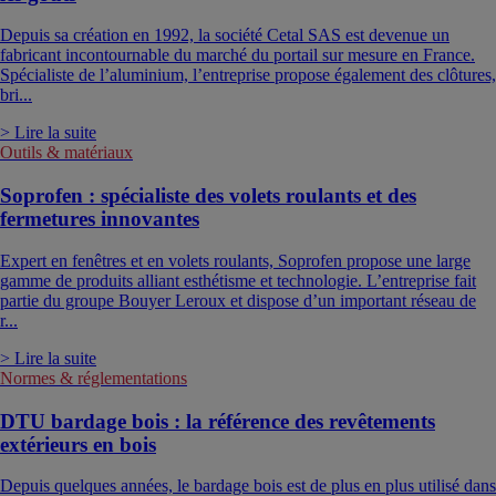
Depuis sa création en 1992, la société Cetal SAS est devenue un
fabricant incontournable du marché du portail sur mesure en France.
Spécialiste de l’aluminium, l’entreprise propose également des clôtures,
bri...
> Lire la suite
Outils & matériaux
Soprofen : spécialiste des volets roulants et des
fermetures innovantes
Expert en fenêtres et en volets roulants, Soprofen propose une large
gamme de produits alliant esthétisme et technologie. L’entreprise fait
partie du groupe Bouyer Leroux et dispose d’un important réseau de
r...
> Lire la suite
Normes & réglementations
DTU bardage bois : la référence des revêtements
extérieurs en bois
Depuis quelques années, le bardage bois est de plus en plus utilisé dans