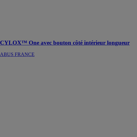
une solution
innovante pour
sécuriser et
contrôler
l'accès à votre
domicile
CYLOX™ One avec bouton côté intérieur longueur
ABUS FRANCE
ConHasp
GRANIT™
215
ABUS
FRANCE
Le porte-
cadenas
ConHasp
Granit 215/100
est une solution
robuste et fiable
pour sécuriser
les conteneurs,