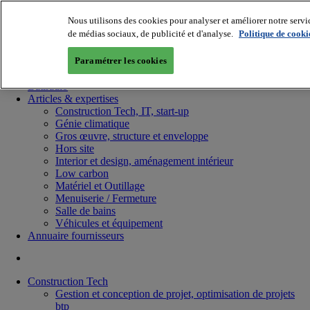
Nous utilisons des cookies pour analyser et améliorer notre servi
de médias sociaux, de publicité et d'analyse.
Politique de cooki
Paramétrer les cookies
Batiradio
Articles & expertises
Construction Tech, IT, start-up
Génie climatique
Gros œuvre, structure et enveloppe
Hors site
Interior et design, aménagement intérieur
Low carbon
Matériel et Outillage
Menuiserie / Fermeture
Salle de bains
Véhicules et équipement
Annuaire fournisseurs
Construction Tech
Gestion et conception de projet, optimisation de projets
btp