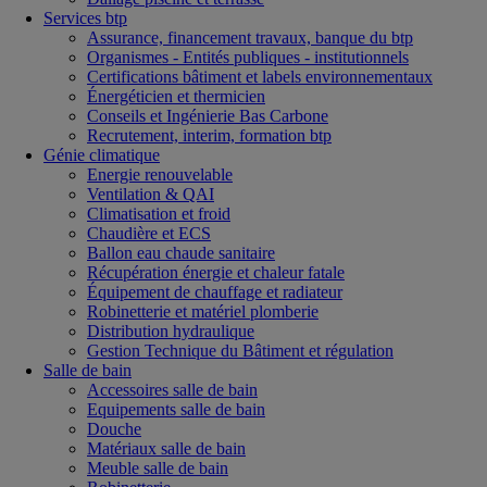
Services btp
Assurance, financement travaux, banque du btp
Organismes - Entités publiques - institutionnels
Certifications bâtiment et labels environnementaux
Énergéticien et thermicien
Conseils et Ingénierie Bas Carbone
Recrutement, interim, formation btp
Génie climatique
Energie renouvelable
Ventilation & QAI
Climatisation et froid
Chaudière et ECS
Ballon eau chaude sanitaire
Récupération énergie et chaleur fatale
Équipement de chauffage et radiateur
Robinetterie et matériel plomberie
Distribution hydraulique
Gestion Technique du Bâtiment et régulation
Salle de bain
Accessoires salle de bain
Equipements salle de bain
Douche
Matériaux salle de bain
Meuble salle de bain