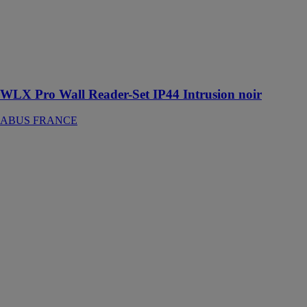
est une solution
innovante pour
élargir les
applications du
système d'accès
numérique
WLX Pro Wall Reader-Set IP44 Intrusion noir
ABUS FRANCE
CYLOX™
One avec
bouton côté
intérieur
longueur
ABUS
FRANCE
Le Cylindre de
porte
électronique
avec bouton
côté intérieur
mécanique est