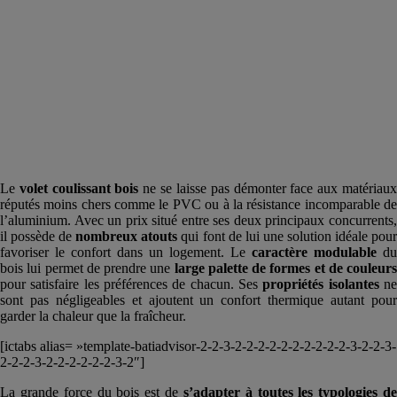
Le
volet coulissant bois
ne se laisse pas démonter face aux matériau
réputés moins chers comme le PVC ou à la résistance incomparable de
l’aluminium. Avec un prix situé entre ses deux principaux concurrents,
il possède de
nombreux atouts
qui font de lui une solution idéale pou
favoriser le confort dans un logement. Le
caractère modulable
du
bois lui permet de prendre une
large palette de formes et de couleurs
pour satisfaire les préférences de chacun. Ses
propriétés isolantes
n
sont pas négligeables et ajoutent un confort thermique autant pour
garder la chaleur que la fraîcheur.
[ictabs alias= »template-batiadvisor-2-2-3-2-2-2-2-2-2-2-2-2-2-3-2-2-3-
2-2-2-3-2-2-2-2-2-2-3-2″]
La grande force du bois est de
s’adapter à toutes les typologies de