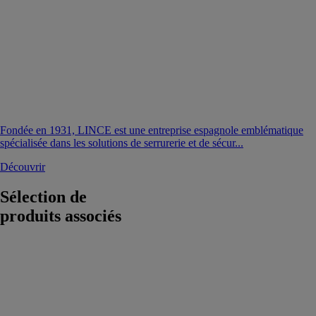
Fondée en 1931, LINCE est une entreprise espagnole emblématique
spécialisée dans les solutions de serrurerie et de sécur...
Découvrir
Sélection de
produits associés
Bravus MX
Magnet
ABUS
FRANCE
Le Bravus MX