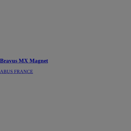
Magnet est un
système de
fermeture
sécurisé conçu
pour offrir une
protection
contre les
tentatives de
copie illégale et
les effractions
Bravus MX Magnet
ABUS FRANCE
WLX Pro Wall
Reader-Set
IP44 Intrusion
noir
ABUS
FRANCE
Le lecteur
mural
wAppLoxx Pro