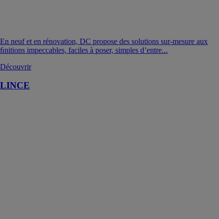
En neuf et en rénovation, DC propose des solutions sur-mesure aux
ﬁnitions impeccables, faciles à poser, simples d’entre...
Découvrir
LINCE