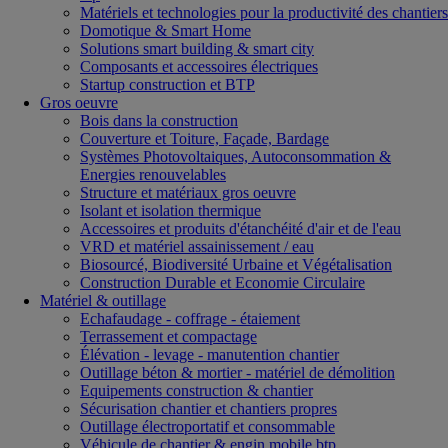
Matériels et technologies pour la productivité des chantiers
Domotique & Smart Home
Solutions smart building & smart city
Composants et accessoires électriques
Startup construction et BTP
Gros oeuvre
Bois dans la construction
Couverture et Toiture, Façade, Bardage
Systèmes Photovoltaiques, Autoconsommation &
Energies renouvelables
Structure et matériaux gros oeuvre
Isolant et isolation thermique
Accessoires et produits d'étanchéité d'air et de l'eau
VRD et matériel assainissement / eau
Biosourcé, Biodiversité Urbaine et Végétalisation
Construction Durable et Economie Circulaire
Matériel & outillage
Echafaudage - coffrage - étaiement
Terrassement et compactage
Élévation - levage - manutention chantier
Outillage béton & mortier - matériel de démolition
Equipements construction & chantier
Sécurisation chantier et chantiers propres
Outillage électroportatif et consommable
Véhicule de chantier & engin mobile btp