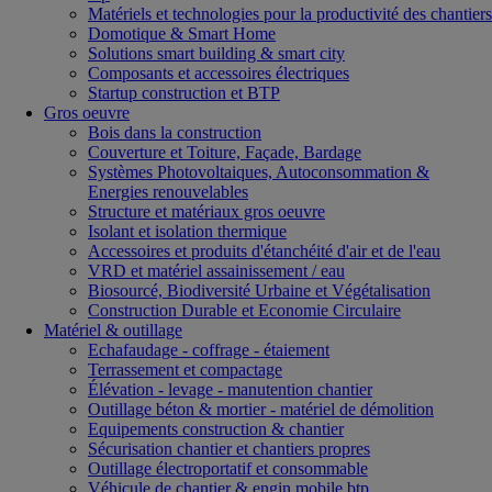
Matériels et technologies pour la productivité des chantiers
Domotique & Smart Home
Solutions smart building & smart city
Composants et accessoires électriques
Startup construction et BTP
Gros oeuvre
Bois dans la construction
Couverture et Toiture, Façade, Bardage
Systèmes Photovoltaiques, Autoconsommation &
Energies renouvelables
Structure et matériaux gros oeuvre
Isolant et isolation thermique
Accessoires et produits d'étanchéité d'air et de l'eau
VRD et matériel assainissement / eau
Biosourcé, Biodiversité Urbaine et Végétalisation
Construction Durable et Economie Circulaire
Matériel & outillage
Echafaudage - coffrage - étaiement
Terrassement et compactage
Élévation - levage - manutention chantier
Outillage béton & mortier - matériel de démolition
Equipements construction & chantier
Sécurisation chantier et chantiers propres
Outillage électroportatif et consommable
Véhicule de chantier & engin mobile btp