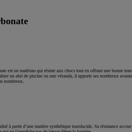
rbonate
nate est un matériau qui résiste aux chocs tout en offrant une bonne tran
aliser un abri de piscine ou une véranda, il apporte ses nombreux avanta
lus nombreux.
isé à partir d’une matière synthétique translucide. Sa résistance accrue
 qui ne l’empêche pas de laisser filtrer la lumière.