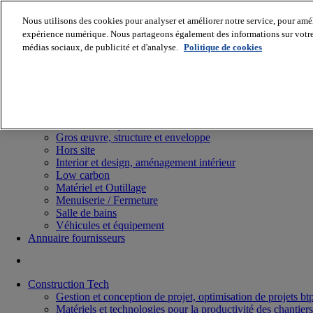
Nous utilisons des cookies pour analyser et améliorer notre service, pour améli
expérience numérique. Nous partageons également des informations sur votre u
médias sociaux, de publicité et d'analyse.
Politique de cookies
Batiradio
Articles & expertises
Construction Tech, IT, start-up
Génie climatique
Gros œuvre, structure et enveloppe
Hors site
Interior et design, aménagement intérieur
Low carbon
Matériel et Outillage
Menuiserie / Fermeture
Salle de bains
Véhicules et équipement
Annuaire fournisseurs
Construction Tech
Gestion et conception de projet, optimisation de projets bt
Matériels et technologies pour la productivité des chantiers