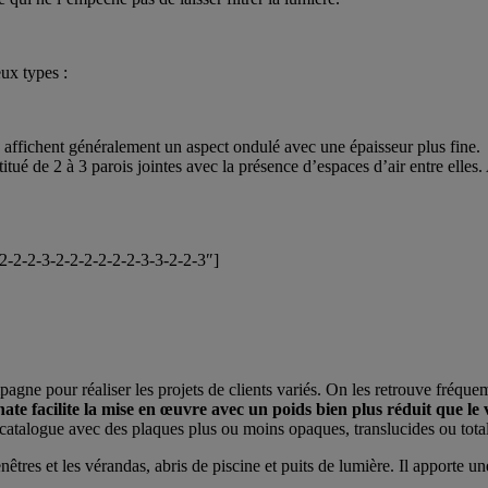
ux types :
s affichent généralement un aspect ondulé avec une épaisseur plus fine.
nstitué de 2 à 3 parois jointes avec la présence d’espaces d’air entre elle
-2-2-2-3-2-2-2-2-2-2-3-3-2-2-3″]
agne pour réaliser les projets de clients variés. On les retrouve fréque
te facilite la mise en œuvre avec un poids bien plus réduit que le 
e catalogue avec des plaques plus ou moins opaques, translucides ou tot
tres et les vérandas, abris de piscine et puits de lumière. Il apporte une 