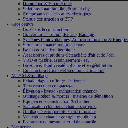
Domotique & Smart Home
Solutions smart building & smart city
Composants et accessoires électriques
Startup construction et BTP
Gros oeuvre
Bois dans la construction
Couverture et Toiture, Façade, Bardage
Systèmes Photovoltaiques, Autoconsommation & Energies
Structure et matériaux gros oeuvre
Isolant et isolation thermique
Accessoires et produits d'étanchéité d'air et de l'eau
VRD et matériel assainissement / eau
Biosourcé, Biodiversité Urbaine et Végétalisation
Construction Durable et Economie Circulaire
Matériel & outillage
Echafaudage - coffrage - étaiement
Terrassement et compactage
Élévation - levage - manutention chantier
Outillage béton & mortier - matériel de démolition
Equipements construction & chantier
Sécurisation chantier et chantiers propres
Outillage électroportatif et consommable
Véhicule de chantier & engin mobile btp
Instrument de mesure et outil de contrôle
Menuiserie