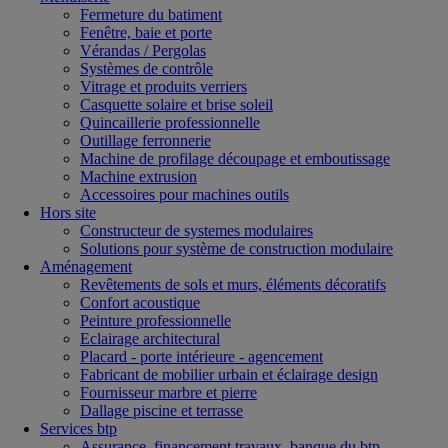
Fermeture du batiment
Fenêtre, baie et porte
Vérandas / Pergolas
Systèmes de contrôle
Vitrage et produits verriers
Casquette solaire et brise soleil
Quincaillerie professionnelle
Outillage ferronnerie
Machine de profilage découpage et emboutissage
Machine extrusion
Accessoires pour machines outils
Hors site
Constructeur de systemes modulaires
Solutions pour système de construction modulaire
Aménagement
Revêtements de sols et murs, éléments décoratifs
Confort acoustique
Peinture professionnelle
Eclairage architectural
Placard - porte intérieure - agencement
Fabricant de mobilier urbain et éclairage design
Fournisseur marbre et pierre
Dallage piscine et terrasse
Services btp
Assurance, financement travaux, banque du btp