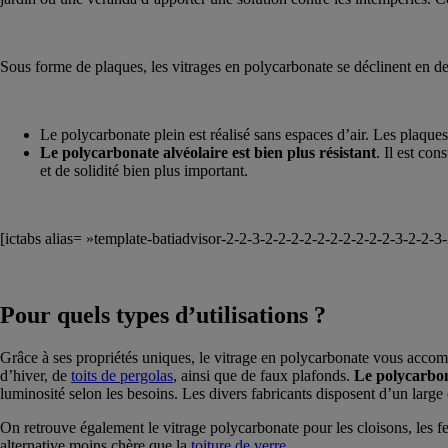
Sous forme de plaques, les vitrages en polycarbonate se déclinent en de
Le polycarbonate plein est réalisé sans espaces d’air. Les plaque
Le polycarbonate alvéolaire est bien plus résistant
. Il est co
et de solidité bien plus important.
[ictabs alias= »template-batiadvisor-2-2-3-2-2-2-2-2-2-2-2-2-2-3-2-2-3
Pour quels types d’utilisations ?
Grâce à ses propriétés uniques, le vitrage en polycarbonate vous accomp
d’hiver, de
toits de pergolas
, ainsi que de faux plafonds.
Le polycarbona
luminosité selon les besoins. Les divers fabricants disposent d’un larg
On retrouve également le vitrage polycarbonate pour les cloisons, les fenê
alternative moins chère que la
toiture de verre
.