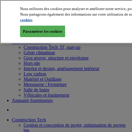
Nous utilisons des cookies pour analyser et améliorer notre service, po
Nous partageons également des informations sur votre utilisation de no
cookies
Paramétrer les cookies
Batiradio
Articles & expertises
Construction Tech, IT, start-up
Génie climatique
Gros œuvre, structure et enveloppe
Hors site
Interior et design, aménagement intérieur
Low carbon
Matériel et Outillage
Menuiserie / Fermeture
Salle de bains
Véhicules et équipement
Annuaire fournisseurs
Construction Tech
Gestion et conception de projet, optimisation de projets
btp