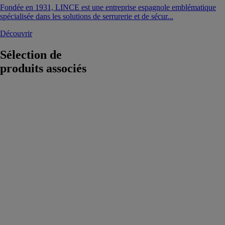
Fondée en 1931, LINCE est une entreprise espagnole emblématique
spécialisée dans les solutions de serrurerie et de sécur...
Découvrir
Sélection de
produits associés
Bravus MX
Magnet
ABUS
FRANCE
Le Bravus MX
Magnet est un
système de
fermeture
sécurisé conçu
pour offrir une
protection
contre les
tentatives de
copie illégale et
les effractions