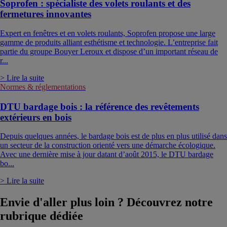
Soprofen : spécialiste des volets roulants et des
fermetures innovantes
Expert en fenêtres et en volets roulants, Soprofen propose une large
gamme de produits alliant esthétisme et technologie. L’entreprise fait
partie du groupe Bouyer Leroux et dispose d’un important réseau de
r...
> Lire la suite
Normes & réglementations
DTU bardage bois : la référence des revêtements
extérieurs en bois
Depuis quelques années, le bardage bois est de plus en plus utilisé dans
un secteur de la construction orienté vers une démarche écologique.
Avec une dernière mise à jour datant d’août 2015, le DTU bardage
bo...
> Lire la suite
Envie d'aller plus loin ? Découvrez notre
rubrique dédiée