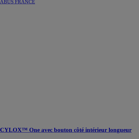
ABUS FRANCE
CYLOX™
One avec
bouton côté
intérieur
longueur
ABUS
FRANCE
Le Cylindre de
porte
électronique
avec bouton
côté intérieur
mécanique est
une solution
innovante pour
sécuriser et
contrôler
l'accès à votre
domicile
CYLOX™ One avec bouton côté intérieur longueur