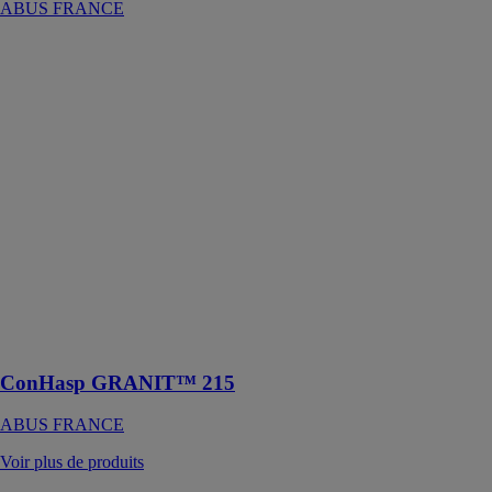
ABUS FRANCE
ConHasp
GRANIT™
215
ABUS
FRANCE
Le porte-
cadenas
ConHasp
Granit 215/100
est une solution
robuste et fiable
pour sécuriser
les conteneurs,
les entrepôts,
etc
ConHasp GRANIT™ 215
ABUS FRANCE
Voir plus de produits