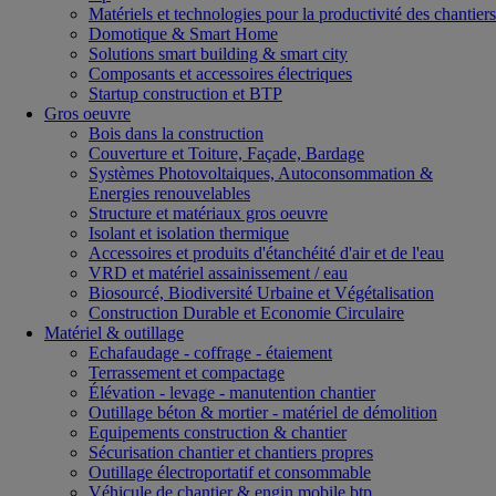
Matériels et technologies pour la productivité des chantiers
Domotique & Smart Home
Solutions smart building & smart city
Composants et accessoires électriques
Startup construction et BTP
Gros oeuvre
Bois dans la construction
Couverture et Toiture, Façade, Bardage
Systèmes Photovoltaiques, Autoconsommation &
Energies renouvelables
Structure et matériaux gros oeuvre
Isolant et isolation thermique
Accessoires et produits d'étanchéité d'air et de l'eau
VRD et matériel assainissement / eau
Biosourcé, Biodiversité Urbaine et Végétalisation
Construction Durable et Economie Circulaire
Matériel & outillage
Echafaudage - coffrage - étaiement
Terrassement et compactage
Élévation - levage - manutention chantier
Outillage béton & mortier - matériel de démolition
Equipements construction & chantier
Sécurisation chantier et chantiers propres
Outillage électroportatif et consommable
Véhicule de chantier & engin mobile btp