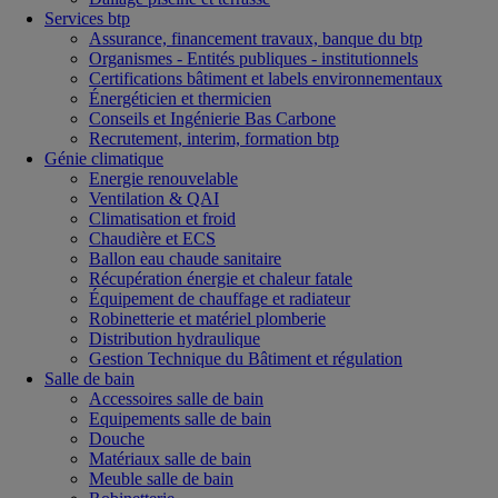
Services btp
Assurance, financement travaux, banque du btp
Organismes - Entités publiques - institutionnels
Certifications bâtiment et labels environnementaux
Énergéticien et thermicien
Conseils et Ingénierie Bas Carbone
Recrutement, interim, formation btp
Génie climatique
Energie renouvelable
Ventilation & QAI
Climatisation et froid
Chaudière et ECS
Ballon eau chaude sanitaire
Récupération énergie et chaleur fatale
Équipement de chauffage et radiateur
Robinetterie et matériel plomberie
Distribution hydraulique
Gestion Technique du Bâtiment et régulation
Salle de bain
Accessoires salle de bain
Equipements salle de bain
Douche
Matériaux salle de bain
Meuble salle de bain