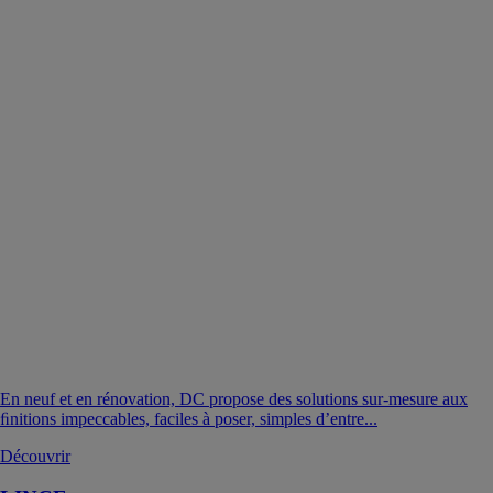
En neuf et en rénovation, DC propose des solutions sur-mesure aux
ﬁnitions impeccables, faciles à poser, simples d’entre...
Découvrir