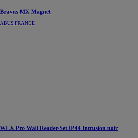
Bravus MX Magnet
ABUS FRANCE
WLX Pro Wall
Reader-Set
IP44 Intrusion
noir
ABUS
FRANCE
Le lecteur
mural
wAppLoxx Pro
est une solution
innovante pour
élargir les
applications du
système d'accès
numérique
WLX Pro Wall Reader-Set IP44 Intrusion noir