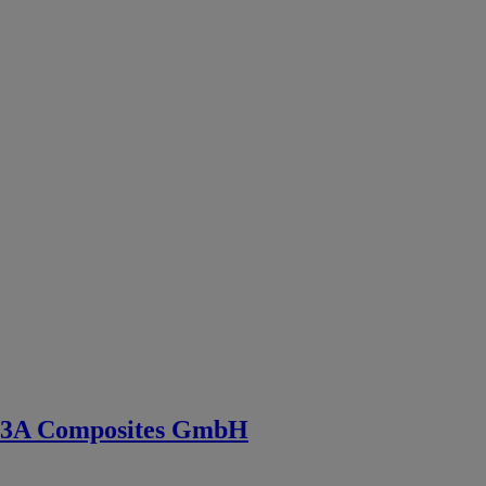
contrôle
Vitrage et
produits
verriers
Casquette
solaire et brise
soleil
Quincaillerie
professionnelle
Outillage
ferronnerie
Machine de
profilage
découpage et
emboutissage
Machine
extrusion
Accessoires
pour machines
outils
3A Composites GmbH