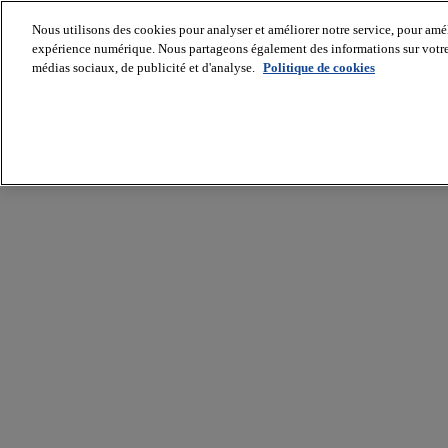
Nous utilisons des cookies pour analyser et améliorer notre service, pour améli
expérience numérique. Nous partageons également des informations sur votre u
médias sociaux, de publicité et d'analyse.
Politique de cookies
Batiradio
Articles
&
expertises
Construction
Tech,
IT,
start-
up
Génie
climatique
Gros
œuvre,
structure
et
enveloppe
Hors
site