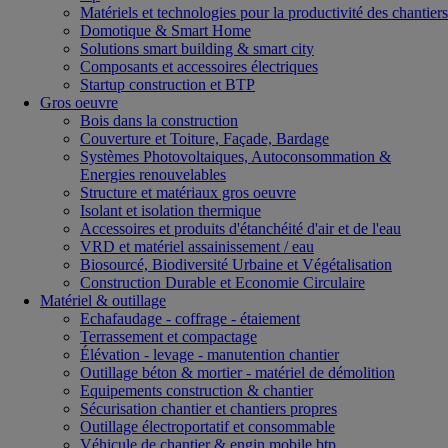
Matériels et technologies pour la productivité des chantiers
Domotique & Smart Home
Solutions smart building & smart city
Composants et accessoires électriques
Startup construction et BTP
Gros oeuvre
Bois dans la construction
Couverture et Toiture, Façade, Bardage
Systèmes Photovoltaiques, Autoconsommation &
Energies renouvelables
Structure et matériaux gros oeuvre
Isolant et isolation thermique
Accessoires et produits d'étanchéité d'air et de l'eau
VRD et matériel assainissement / eau
Biosourcé, Biodiversité Urbaine et Végétalisation
Construction Durable et Economie Circulaire
Matériel & outillage
Echafaudage - coffrage - étaiement
Terrassement et compactage
Élévation - levage - manutention chantier
Outillage béton & mortier - matériel de démolition
Equipements construction & chantier
Sécurisation chantier et chantiers propres
Outillage électroportatif et consommable
Véhicule de chantier & engin mobile btp