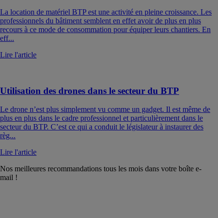
La location de matériel BTP est une activité en pleine croissance. Les
professionnels du bâtiment semblent en effet avoir de plus en plus
recours à ce mode de consommation pour équiper leurs chantiers. En
eff...
Lire l'article
Utilisation des drones dans le secteur du BTP
Le drone n’est plus simplement vu comme un gadget. Il est même de
plus en plus dans le cadre professionnel et particulièrement dans le
secteur du BTP. C’est ce qui a conduit le législateur à instaurer des
règ...
Lire l'article
Nos meilleures recommandations tous les mois dans votre boîte e-
mail !