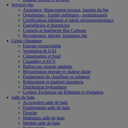
Services btp
Assurance, financement travaux, banque du btp
Organismes - Entités publiques - institutionnels
Certifications bâtiment et labels environnementaux
Énergéticien et thermicien
Conseils et Ingénierie Bas Carbone
Recrutement, interim, formation btp
Génie climatique
Energie renouvelable
Ventilation & QAI
Climatisation et froid
Chaudière et ECS
Ballon eau chaude sanitaire
Récupération énergie et chaleur fatale
Équipement de chauffage et radiateur
Robinetterie et matériel plomberie
Distribution hydraulique
Gestion Technique du Bâtiment et régulation
Salle de bain
Accessoires salle de bain
Equipements salle de bain
Douche
Matériaux salle de bain
Meuble salle de bain