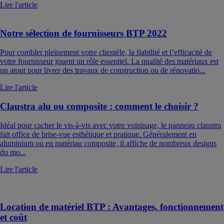
Lire l'article
Notre sélection de fournisseurs BTP 2022
Pour combler pleinement votre clientèle, la fiabilité et l’efficacité de
votre fournisseur jouent un rôle essentiel. La qualité des matériaux est
un atout pour livrer des travaux de construction ou de rénovatio...
Lire l'article
Claustra alu ou composite : comment le choisir ?
Idéal pour cacher le vis-à-vis avec votre voisinage, le panneau claustra
fait office de brise-vue esthétique et pratique. Généralement en
aluminium ou en matériau composite, il affiche de nombreux designs
du mo...
Lire l'article
Location de matériel BTP : Avantages, fonctionnement
et coût