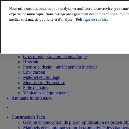
Nous utilisons des cookies pour analyser et améliorer notre service, pour améli
expérience numérique. Nous partageons également des informations sur votre u
médias sociaux, de publicité et d'analyse.
Politique de cookies
Batiradio
Articles & expertises
Construction Tech, IT, start-up
Génie climatique
Gros œuvre, structure et enveloppe
Hors site
Interior et design, aménagement intérieur
Low carbon
Matériel et Outillage
Menuiserie / Fermeture
Salle de bains
Véhicules et équipement
Annuaire fournisseurs
Construction Tech
Gestion et conception de projet, optimisation de projets bt
Matériels et technologies pour la productivité des chantiers