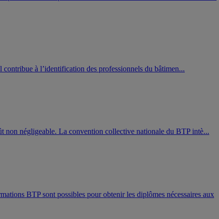
el contribue à l’identification des professionnels du bâtimen...
ût non négligeable. La convention collective nationale du BTP intè...
rmations BTP sont possibles pour obtenir les diplômes nécessaires aux