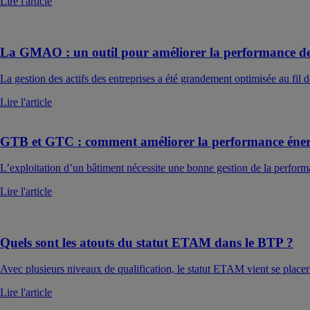
Lire l'article
La GMAO : un outil pour améliorer la performance de
La gestion des actifs des entreprises a été grandement optimisée au fil 
Lire l'article
GTB et GTC : comment améliorer la performance éner
L’exploitation d’un bâtiment nécessite une bonne gestion de la performa
Lire l'article
Quels sont les atouts du statut ETAM dans le BTP ?
Avec plusieurs niveaux de qualification, le statut ETAM vient se placer 
Lire l'article