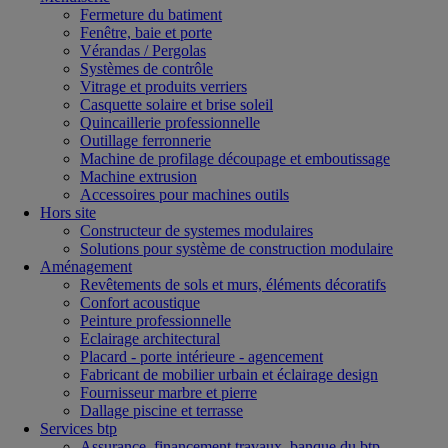
Fermeture du batiment
Fenêtre, baie et porte
Vérandas / Pergolas
Systèmes de contrôle
Vitrage et produits verriers
Casquette solaire et brise soleil
Quincaillerie professionnelle
Outillage ferronnerie
Machine de profilage découpage et emboutissage
Machine extrusion
Accessoires pour machines outils
Hors site
Constructeur de systemes modulaires
Solutions pour système de construction modulaire
Aménagement
Revêtements de sols et murs, éléments décoratifs
Confort acoustique
Peinture professionnelle
Eclairage architectural
Placard - porte intérieure - agencement
Fabricant de mobilier urbain et éclairage design
Fournisseur marbre et pierre
Dallage piscine et terrasse
Services btp
Assurance, financement travaux, banque du btp