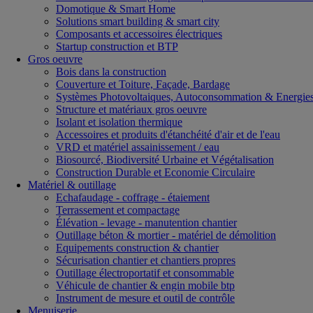
Domotique & Smart Home
Solutions smart building & smart city
Composants et accessoires électriques
Startup construction et BTP
Gros oeuvre
Bois dans la construction
Couverture et Toiture, Façade, Bardage
Systèmes Photovoltaiques, Autoconsommation & Energies
Structure et matériaux gros oeuvre
Isolant et isolation thermique
Accessoires et produits d'étanchéité d'air et de l'eau
VRD et matériel assainissement / eau
Biosourcé, Biodiversité Urbaine et Végétalisation
Construction Durable et Economie Circulaire
Matériel & outillage
Echafaudage - coffrage - étaiement
Terrassement et compactage
Élévation - levage - manutention chantier
Outillage béton & mortier - matériel de démolition
Equipements construction & chantier
Sécurisation chantier et chantiers propres
Outillage électroportatif et consommable
Véhicule de chantier & engin mobile btp
Instrument de mesure et outil de contrôle
Menuiserie