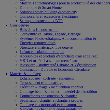
Matériels et technologies pour la productivité des chantiers
Domotique & Smart Home
Solutions smart building & smart city
Composants et accessoires électriques
Startup construction et BTP
Gros oeuvre
Bois dans la construction
Couverture et Toiture, Façade, Bardage
Systèmes Photovoltaiques, Autoconsommation &
Energies renouvelables
Structure et matériaux gros oeuvre
Isolant et isolation thermique
Accessoires et produits d'étanchéité d'air et de l'eau
VRD et matériel assainissement / eau
Biosourcé, Biodiversité Urbaine et Végétalisation
Construction Durable et Economie Circulaire
Matériel & outillage
Echafaudage - coffrage - étaiement
Terrassement et compactage
Élévation - levage - manutention chantier
Outillage béton & mortier - matériel de démolition
Equipements construction & chantier
Sécurisation chantier et chantiers propres
Outillage électroportatif et consommable
Véhicule de chantier & engin mobile btp