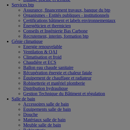
Services btp
Assurance, financement travaux, banque du btp
Organismes - Entités publiques - institutionnels
Certifications bâtiment et labels environnementaux
Énergéticien et thermicien
Conseils et Ingénierie Bas Carbone
Recrutement, interim, formation btp
Génie climatique
Energie renouvelable
Ventilation & QAI
Climatisation et froid
Chaudière et ECS
Ballon eau chaude sanitaire
Récupération énergie et chaleur fatale
Équipement de chauffage et radiateur
Robinetterie et matériel plomberie
Distribution hydraulique
Gestion Technique du Bâtiment et régulation
Salle de bain
Accessoires salle de bain
Equipements salle de bain
Douche
Matériaux salle de bain
Meuble salle de bain