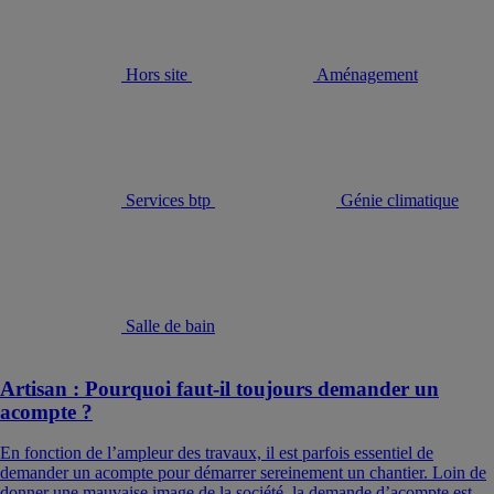
Hors site
Aménagement
Services btp
Génie climatique
Salle de bain
Artisan : Pourquoi faut-il toujours demander un
acompte ?
En fonction de l’ampleur des travaux, il est parfois essentiel de
demander un acompte pour démarrer sereinement un chantier. Loin de
donner une mauvaise image de la société, la demande d’acompte est