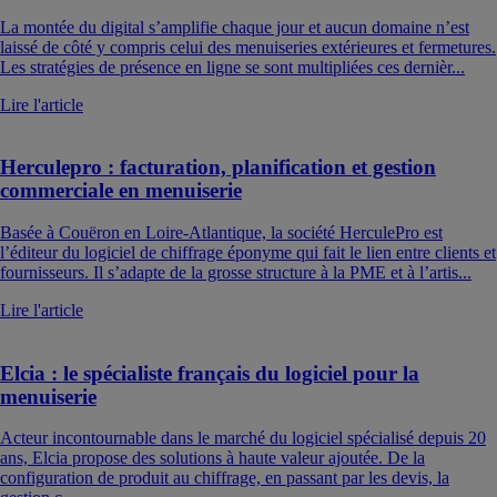
La montée du digital s’amplifie chaque jour et aucun domaine n’est
laissé de côté y compris celui des menuiseries extérieures et fermetures.
Les stratégies de présence en ligne se sont multipliées ces dernièr...
Lire l'article
Herculepro : facturation, planification et gestion
commerciale en menuiserie
Basée à Couëron en Loire-Atlantique, la société HerculePro est
l’éditeur du logiciel de chiffrage éponyme qui fait le lien entre clients et
fournisseurs. Il s’adapte de la grosse structure à la PME et à l’artis...
Lire l'article
Elcia : le spécialiste français du logiciel pour la
menuiserie
Acteur incontournable dans le marché du logiciel spécialisé depuis 20
ans, Elcia propose des solutions à haute valeur ajoutée. De la
configuration de produit au chiffrage, en passant par les devis, la