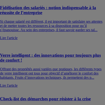
Fidélisation des salariés : notion indispensable à la
réussite de l’entreprise
Si chaque salarié est différent, il est important de satisfaire ses attentes
et de mettre toutes les ressources à sa disposition pour qu’il
s’épanouisse. Au sein des entreprises, il faut savoir garder ses tal...
Lire l'article
Verre intelligent : des innovations pour toujours plus
de confort !
Offrant des propriétés aussi variées que pratiques, les différents types
de verre intelligent ont tous pour objectif d’améliorer le confort des
habitants. Fruits d’innovations techniques, ils permettent des p...
Lire l'article
Check-list des démarches pour résister à la crise