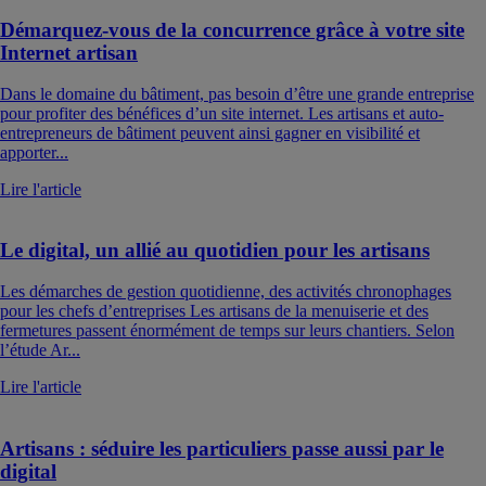
Démarquez-vous de la concurrence grâce à votre site
Internet artisan
Dans le domaine du bâtiment, pas besoin d’être une grande entreprise
pour profiter des bénéfices d’un site internet. Les artisans et auto-
entrepreneurs de bâtiment peuvent ainsi gagner en visibilité et
apporter...
Lire l'article
Le digital, un allié au quotidien pour les artisans
Les démarches de gestion quotidienne, des activités chronophages
pour les chefs d’entreprises Les artisans de la menuiserie et des
fermetures passent énormément de temps sur leurs chantiers. Selon
l’étude Ar...
Lire l'article
Artisans : séduire les particuliers passe aussi par le
digital