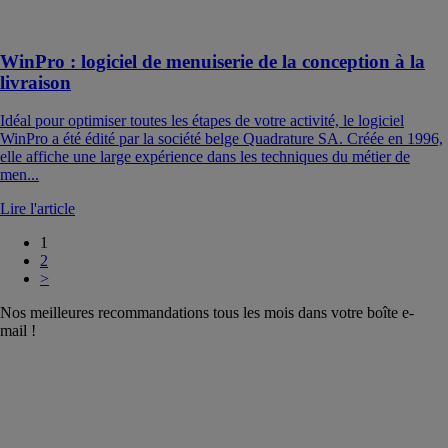
WinPro : logiciel de menuiserie de la conception à la
livraison
Idéal pour optimiser toutes les étapes de votre activité, le logiciel
WinPro a été édité par la société belge Quadrature SA. Créée en 1996,
elle affiche une large expérience dans les techniques du métier de
men...
Lire l'article
1
2
>
Nos meilleures recommandations tous les mois dans votre boîte e-
mail !