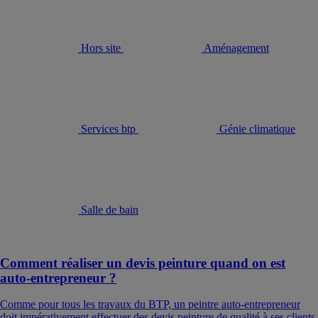
Hors site
Aménagement
Services btp
Génie climatique
Salle de bain
Comment réaliser un devis peinture quand on est
auto-entrepreneur ?
Comme pour tous les travaux du BTP, un peintre auto-entrepreneur
doit impérativement effectuer des devis peinture de qualité à ses clients.