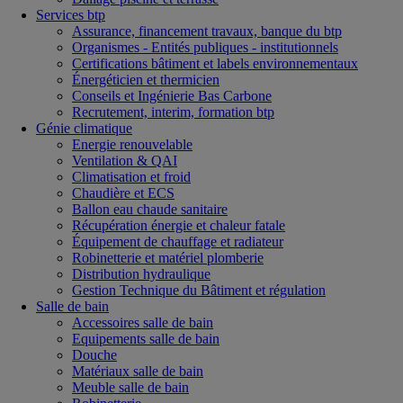
Services btp
Assurance, financement travaux, banque du btp
Organismes - Entités publiques - institutionnels
Certifications bâtiment et labels environnementaux
Énergéticien et thermicien
Conseils et Ingénierie Bas Carbone
Recrutement, interim, formation btp
Génie climatique
Energie renouvelable
Ventilation & QAI
Climatisation et froid
Chaudière et ECS
Ballon eau chaude sanitaire
Récupération énergie et chaleur fatale
Équipement de chauffage et radiateur
Robinetterie et matériel plomberie
Distribution hydraulique
Gestion Technique du Bâtiment et régulation
Salle de bain
Accessoires salle de bain
Equipements salle de bain
Douche
Matériaux salle de bain
Meuble salle de bain