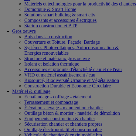
Matériels et technologies pour la productivité des chantiers
Domotique & Smart Home
Solutions smart building & smart city
Composants et accessoires électriques
Startup construction et BTP
Gros oeuvre
Bois dans la construction
Couverture et Toiture, Façade, Bardage
Systèmes Photovoltaiques, Autoconsommation &
Energies renouvelables
Structure et matériaux gros oeuvre
Isolant et isolation thermique
Accessoires et produits d'étanchéité d'air et de l'eau
VRD et matériel assainissement / eau
Biosourcé, Biodiversité Urbaine et Végétalisation
Construction Durable et Economie Circulaire
Matériel & outillage
Echafaudage - coffrage - étaiement
Terrassement et compactage
Élévation - levage - manutention chantier
Outillage béton & mortier - matériel de démolition
Equipements construction & chantier
Sécurisation chantier et chantiers propres
Outillage électroportatif et consommable
Véhicule de chantier & engin mobile btp