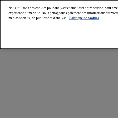
Nous utilisons des cookies pour analyser et améliorer notre service, pour améli
expérience numérique. Nous partageons également des informations sur votre u
médias sociaux, de publicité et d'analyse.
Politique de cookies
Batiradio
Articles
&
expertises
Construction
Tech,
IT,
start-
up
Génie
climatique
Gros
œuvre,
structure
et
enveloppe
Hors
site