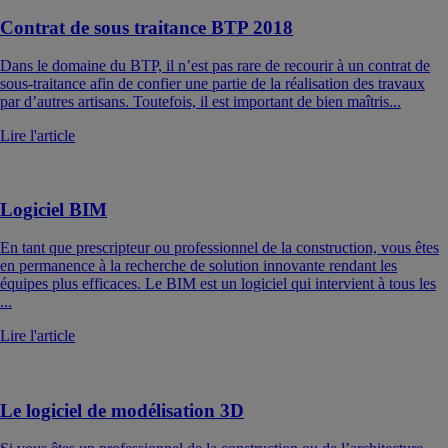
Contrat de sous traitance BTP 2018
Dans le domaine du BTP, il n’est pas rare de recourir à un contrat de
sous-traitance afin de confier une partie de la réalisation des travaux
par d’autres artisans. Toutefois, il est important de bien maîtris...
Lire l'article
Logiciel BIM
En tant que prescripteur ou professionnel de la construction, vous êtes
en permanence à la recherche de solution innovante rendant les
équipes plus efficaces. Le BIM est un logiciel qui intervient à tous les
...
Lire l'article
Le logiciel de modélisation 3D