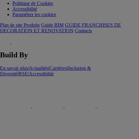
Politique de Cookies
Accessibilité
Paramétrer les cookies
Plan de site Produits
Guide BIM
GUIDE FRANCHISES DE
DECORATION ET RENOVATION
Contacts
Build By
En savoir plus
|
Actualités
|
Carrières
|
Inclusion &
Diversité
|
RSE
|
Accessibilité