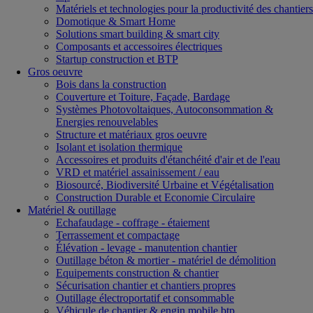
Matériels et technologies pour la productivité des chantiers
Domotique & Smart Home
Solutions smart building & smart city
Composants et accessoires électriques
Startup construction et BTP
Gros oeuvre
Bois dans la construction
Couverture et Toiture, Façade, Bardage
Systèmes Photovoltaiques, Autoconsommation &
Energies renouvelables
Structure et matériaux gros oeuvre
Isolant et isolation thermique
Accessoires et produits d'étanchéité d'air et de l'eau
VRD et matériel assainissement / eau
Biosourcé, Biodiversité Urbaine et Végétalisation
Construction Durable et Economie Circulaire
Matériel & outillage
Echafaudage - coffrage - étaiement
Terrassement et compactage
Élévation - levage - manutention chantier
Outillage béton & mortier - matériel de démolition
Equipements construction & chantier
Sécurisation chantier et chantiers propres
Outillage électroportatif et consommable
Véhicule de chantier & engin mobile btp