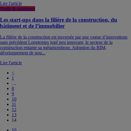
Lire l'article
Outils & matériaux
Les start-ups dans la filière de la construction, du
bâtiment et de l’immobilier
La filière de la construction est traversée par une vague d’innovations
sans précédent Longtemps jugé peu innovant, le secteur de la
construction entame sa métamorphose. Adoption du BIM,
développement de nou...
Lire l'article
<
1
…
8
9
10
11
12
13
14
10