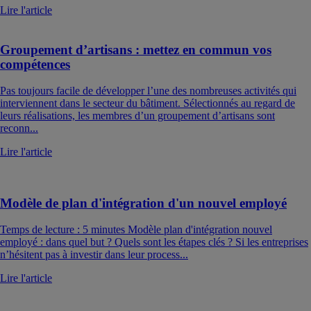
Lire l'article
Groupement d’artisans : mettez en commun vos
compétences
Pas toujours facile de développer l’une des nombreuses activités qui
interviennent dans le secteur du bâtiment. Sélectionnés au regard de
leurs réalisations, les membres d’un groupement d’artisans sont
reconn...
Lire l'article
Modèle de plan d'intégration d'un nouvel employé
Temps de lecture : 5 minutes Modèle plan d'intégration nouvel
employé : dans quel but ? Quels sont les étapes clés ? Si les entreprises
n’hésitent pas à investir dans leur process...
Lire l'article