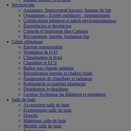
Services btp
Assurance, financement travaux, banque du btp
Organismes - Entités publiques - institutionnels
Certifications bâtiment et labels environnementaux
Énergéticien et thermicien
Conseils et Ingénierie Bas Carbone
Recrutement, interim, formation btp
Génie climatique
Energie renouvelable
Ventilation & QAI
Climatisation et froid
Chaudière et ECS
Ballon eau chaude sanitaire
Récupération énergie et chaleur fatale
Équipement de chauffage et radiateur
Robinetterie et matériel plomberie
Distribution hydraulique
Gestion Technique du Bâtiment et régulation
Salle de bain
Accessoires salle de bain
Equipements salle de bain
Douche
Matériaux salle de bain
Meuble salle de bain