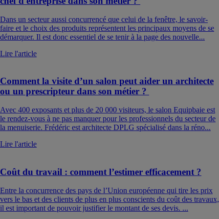
chef d'entreprise dans son métier ?
Dans un secteur aussi concurrencé que celui de la fenêtre, le savoir-
faire et le choix des produits représentent les principaux moyens de se
démarquer. Il est donc essentiel de se tenir à la page des nouvelle...
Lire l'article
Comment la visite d’un salon peut aider un architecte
ou un prescripteur dans son métier ?
Avec 400 exposants et plus de 20 000 visiteurs, le salon Equipbaie est
le rendez-vous à ne pas manquer pour les professionnels du secteur de
la menuiserie. Frédéric est architecte DPLG spécialisé dans la réno...
Lire l'article
Coût du travail : comment l’estimer efficacement ?
Entre la concurrence des pays de l’Union européenne qui tire les prix
vers le bas et des clients de plus en plus conscients du coût des travaux,
il est important de pouvoir justifier le montant de ses devis. ...