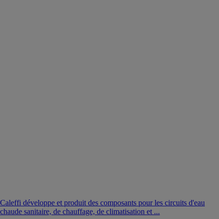
Caleffi développe et produit des composants pour les circuits d'eau
chaude sanitaire, de chauffage, de climatisation et ...