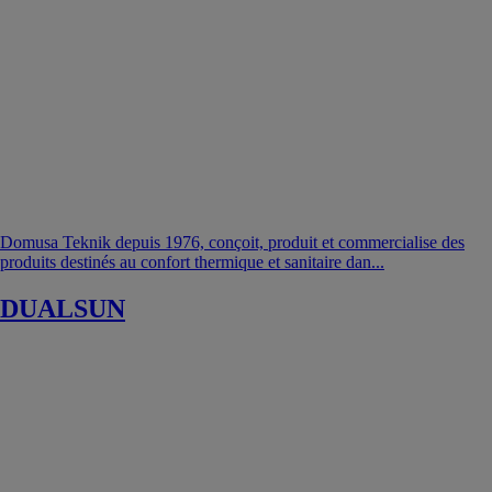
Domusa Teknik depuis 1976, conçoit, produit et commercialise des
produits destinés au confort thermique et sanitaire dan...
DUALSUN