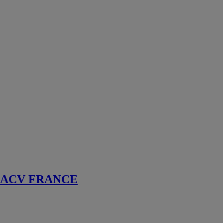
et ECS
Ballon
eau chaude
sanitaire
Récupération
énergie et
chaleur fatale
Équipement de
chauffage et
radiateur
Robinetterie et
matériel
plomberie
Distribution
hydraulique
Gestion
Technique du
Bâtiment et
régulation
ACV FRANCE