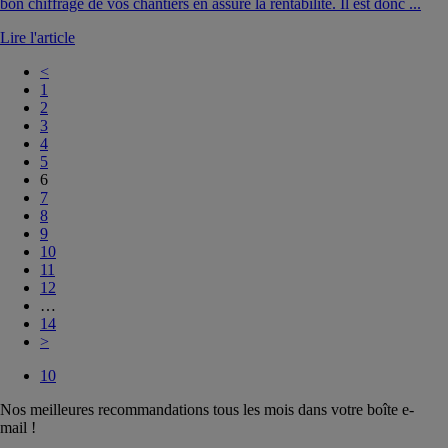
bon chiffrage de vos chantiers en assure la rentabilité. Il est donc ...
Lire l'article
<
1
2
3
4
5
6
7
8
9
10
11
12
…
14
>
10
Nos meilleures recommandations tous les mois dans votre boîte e-
mail !