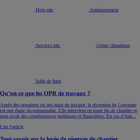
Hors site
Aménagement
Services btp
Génie climatique
Salle de bain
Qu’est-ce que les OPR de travaux ?
Après des semaines ou des mois de travaux, la réception de l’ouvrage
est une étape incontournable. Elle intervient en toute fin de chantier et
peut avoir des conséquences juridiques et financières. En cas d’émi...
Lire l'article
Tout savoir sur la levée de réserves de chantier