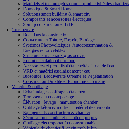
Matériels et technologies pour la productivité des chantiers
Domotique & Smart Home
Solutions smart building & smart city
Composants et accessoires électriques
Startup construction et BTP
Gros oeuvre
Bois dans la construction
Couverture et Toiture, Façade, Bardage
Systèmes Photovoltaiques, Autoconsommation &
Energies renouvelables
Structure et matériaux gros oeuvre
Isolant et isolation thermique
Accessoires et produits d'étanchéité d'air et de l'eau
VRD et matériel assainissement / eau
Biosourcé, Biodiversité Urbaine et Végétalisation
Construction Durable et Economie Circulaire
Matériel & outillage
Echafaudage - coffrage - étaiement
Terrassement et compactage
Élévation - levage - manutention chantier
Outillage béton & mortier - matériel de démolition
Equipements construction & chantier
Sécurisation chantier et chantiers propres
Outillage électroportatif et consommable
Véhicule de chantier & engin mobile btp