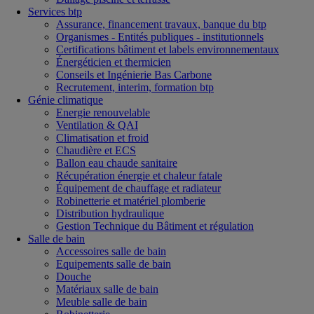
Services btp
Assurance, financement travaux, banque du btp
Organismes - Entités publiques - institutionnels
Certifications bâtiment et labels environnementaux
Énergéticien et thermicien
Conseils et Ingénierie Bas Carbone
Recrutement, interim, formation btp
Génie climatique
Energie renouvelable
Ventilation & QAI
Climatisation et froid
Chaudière et ECS
Ballon eau chaude sanitaire
Récupération énergie et chaleur fatale
Équipement de chauffage et radiateur
Robinetterie et matériel plomberie
Distribution hydraulique
Gestion Technique du Bâtiment et régulation
Salle de bain
Accessoires salle de bain
Equipements salle de bain
Douche
Matériaux salle de bain
Meuble salle de bain