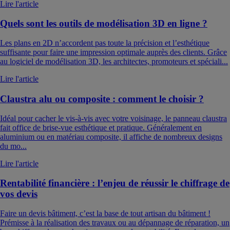
Lire l'article
Quels sont les outils de modélisation 3D en ligne ?
Les plans en 2D n’accordent pas toute la précision et l’esthétique
suffisante pour faire une impression optimale auprès des clients. Grâce
au logiciel de modélisation 3D, les architectes, promoteurs et spéciali...
Lire l'article
Claustra alu ou composite : comment le choisir ?
Idéal pour cacher le vis-à-vis avec votre voisinage, le panneau claustra
fait office de brise-vue esthétique et pratique. Généralement en
aluminium ou en matériau composite, il affiche de nombreux designs
du mo...
Lire l'article
Rentabilité financière : l’enjeu de réussir le chiffrage de
vos devis
Faire un devis bâtiment, c’est la base de tout artisan du bâtiment !
Prémisse à la réalisation des travaux ou au dépannage de réparation, un