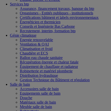
Services btp
Assurance, financement travaux, banque du btp
Organismes - Entités publiques - institutionnels
Certifications bâtiment et labels environnementaux
Énergéticien et thermicien
Conseils et Ingénierie Bas Carbone
Recrutement, interim, formation btp
Génie climatique
Energie renouvelable
Ventilation & QAI
Climatisation et froid
Chaudière et ECS
Ballon eau chaude sanitaire
Récupération énergie et chaleur fatale
Équipement de chauffage et radiateur
Robinetterie et matériel plomberie
Distribution hydraulique
Gestion Technique du Bâtiment et régulation
Salle de bain
Accessoires salle de bain
Equipements salle de bain
Douche
Matériaux salle de bain
Meuble salle de bain