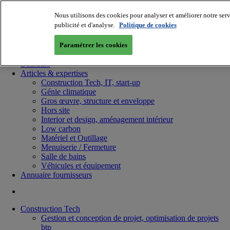
Nous utilisons des cookies pour analyser et améliorer notre serv
publicité et d'analyse.
Politique de cookies
Paramétrer les cookies
Batiradio
Articles & expertises
Construction Tech, IT, start-up
Génie climatique
Gros œuvre, structure et enveloppe
Hors site
Interior et design, aménagement intérieur
Low carbon
Matériel et Outillage
Menuiserie / Fermeture
Salle de bains
Véhicules et équipement
Annuaire fournisseurs
Construction Tech
Gestion et conception de projet, optimisation de projets
btp