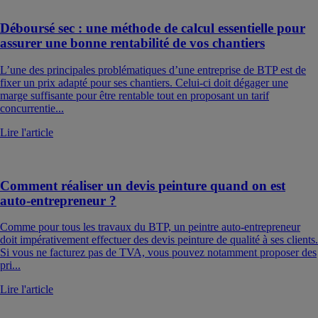
Déboursé sec : une méthode de calcul essentielle pour
assurer une bonne rentabilité de vos chantiers
L’une des principales problématiques d’une entreprise de BTP est de
fixer un prix adapté pour ses chantiers. Celui-ci doit dégager une
marge suffisante pour être rentable tout en proposant un tarif
concurrentie...
Lire l'article
Comment réaliser un devis peinture quand on est
auto-entrepreneur ?
Comme pour tous les travaux du BTP, un peintre auto-entrepreneur
doit impérativement effectuer des devis peinture de qualité à ses clients.
Si vous ne facturez pas de TVA, vous pouvez notamment proposer des
pri...
Lire l'article