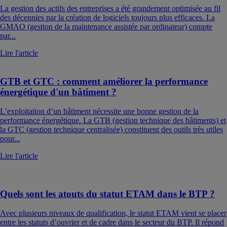
La gestion des actifs des entreprises a été grandement optimisée au fil
des décennies par la création de logiciels toujours plus efficaces. La
GMAO (gestion de la maintenance assistée par ordinateur) compte
par...
Lire l'article
GTB et GTC : comment améliorer la performance
énergétique d'un bâtiment ?
L’exploitation d’un bâtiment nécessite une bonne gestion de la
performance énergétique. La GTB (gestion technique des bâtiments) et
la GTC (gestion technique centralisée) constituent des outils très utiles
pour...
Lire l'article
Quels sont les atouts du statut ETAM dans le BTP ?
Avec plusieurs niveaux de qualification, le statut ETAM vient se placer
entre les statuts d’ouvrier et de cadre dans le secteur du BTP. Il répond