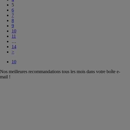
5
6
7
8
9
10
11
…
14
>
10
Nos meilleures recommandations tous les mois dans votre boîte e-
mail !