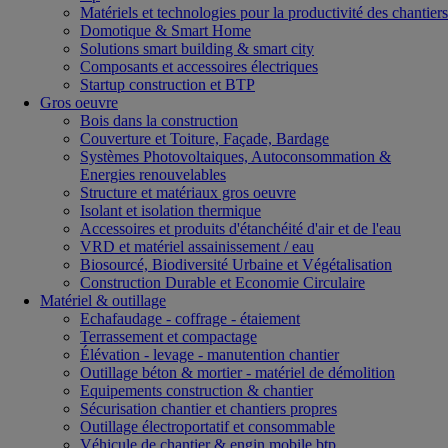
Matériels et technologies pour la productivité des chantiers
Domotique & Smart Home
Solutions smart building & smart city
Composants et accessoires électriques
Startup construction et BTP
Gros oeuvre
Bois dans la construction
Couverture et Toiture, Façade, Bardage
Systèmes Photovoltaiques, Autoconsommation &
Energies renouvelables
Structure et matériaux gros oeuvre
Isolant et isolation thermique
Accessoires et produits d'étanchéité d'air et de l'eau
VRD et matériel assainissement / eau
Biosourcé, Biodiversité Urbaine et Végétalisation
Construction Durable et Economie Circulaire
Matériel & outillage
Echafaudage - coffrage - étaiement
Terrassement et compactage
Élévation - levage - manutention chantier
Outillage béton & mortier - matériel de démolition
Equipements construction & chantier
Sécurisation chantier et chantiers propres
Outillage électroportatif et consommable
Véhicule de chantier & engin mobile btp