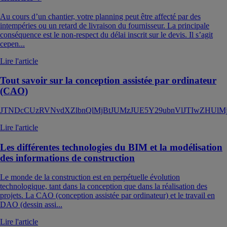
Au cours d’un chantier, votre planning peut être affecté par des
intempéries ou un retard de livraison du fournisseur. La principale
conséquence est le non-respect du délai inscrit sur le devis. Il s’agit
cepen...
Lire l'article
Tout savoir sur la conception assistée par ordinateur
(CAO)
JTNDcCUzRVNvdXZlbnQlMjBtJUMzJUE5Y29ubnVlJTIwZHUl
Lire l'article
Les différentes technologies du BIM et la modélisation
des informations de construction
Le monde de la construction est en perpétuelle évolution
technologique, tant dans la conception que dans la réalisation des
projets. La CAO (conception assistée par ordinateur) et le travail en
DAO (dessin assi...
Lire l'article