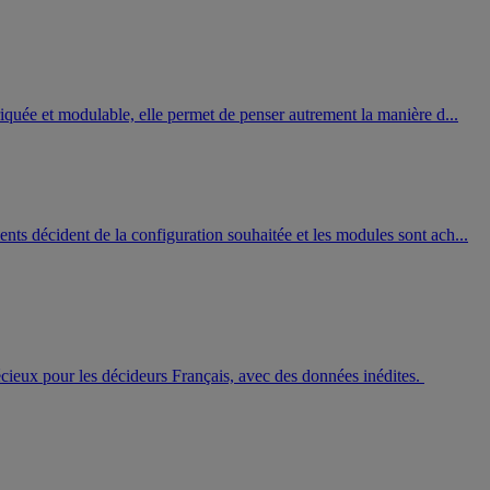
iquée et modulable, elle permet de penser autrement la manière d...
nts décident de la configuration souhaitée et les modules sont ach...
écieux pour les décideurs Français, avec des données inédites.