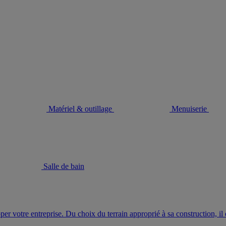
Matériel & outillage
Menuiserie
Salle de bain
r votre entreprise. Du choix du terrain approprié à sa construction, il e