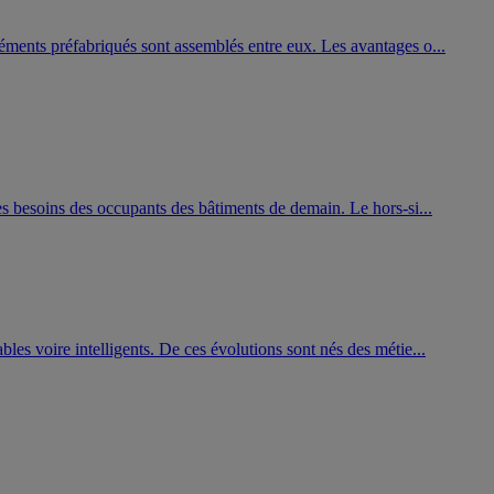
éléments préfabriqués sont assemblés entre eux. Les avantages o...
 les besoins des occupants des bâtiments de demain. Le hors-si...
bles voire intelligents. De ces évolutions sont nés des métie...