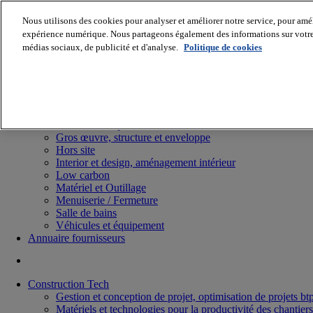
Nous utilisons des cookies pour analyser et améliorer notre service, pour améli
expérience numérique. Nous partageons également des informations sur votre u
médias sociaux, de publicité et d'analyse.
Politique de cookies
Batiradio
Articles & expertises
Construction Tech, IT, start-up
Génie climatique
Gros œuvre, structure et enveloppe
Hors site
Interior et design, aménagement intérieur
Low carbon
Matériel et Outillage
Menuiserie / Fermeture
Salle de bains
Véhicules et équipement
Annuaire fournisseurs
Construction Tech
Gestion et conception de projet, optimisation de projets bt
Matériels et technologies pour la productivité des chantiers