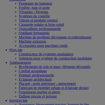
Fermeture du batiment
Fenêtre, baie et porte
Vérandas / Pergolas
Systèmes de contrôle
Vitrage et produits verriers
Casquette solaire et brise soleil
Quincaillerie professionnelle
Outillage ferronnerie
Machine de profilage découpage et emboutissage
Machine extrusion
Accessoires pour machines outils
Hors site
Constructeur de systemes modulaires
Solutions pour système de construction modulaire
Aménagement
Revêtements de sols et murs, éléments décoratifs
Confort acoustique
Peinture professionnelle
Eclairage architectural
Placard - porte intérieure - agencement
Fabricant de mobilier urbain et éclairage design
Fournisseur marbre et pierre
Dallage piscine et terrasse
Services btp
Assurance, financement travaux, banque du btp