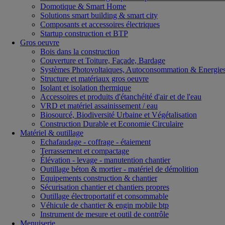
Domotique & Smart Home
Solutions smart building & smart city
Composants et accessoires électriques
Startup construction et BTP
Gros oeuvre
Bois dans la construction
Couverture et Toiture, Façade, Bardage
Systèmes Photovoltaiques, Autoconsommation & Energies
Structure et matériaux gros oeuvre
Isolant et isolation thermique
Accessoires et produits d'étanchéité d'air et de l'eau
VRD et matériel assainissement / eau
Biosourcé, Biodiversité Urbaine et Végétalisation
Construction Durable et Economie Circulaire
Matériel & outillage
Echafaudage - coffrage - étaiement
Terrassement et compactage
Élévation - levage - manutention chantier
Outillage béton & mortier - matériel de démolition
Equipements construction & chantier
Sécurisation chantier et chantiers propres
Outillage électroportatif et consommable
Véhicule de chantier & engin mobile btp
Instrument de mesure et outil de contrôle
Menuiserie