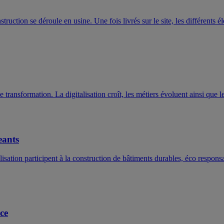
ruction se déroule en usine. Une fois livrés sur le site, les différents 
e transformation. La digitalisation croît, les métiers évoluent ainsi que
eants
lisation participent à la construction de bâtiments durables, éco responsa
ce